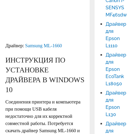
Canon i-
SENSYS
MF461dw
Драйвер
для
Epson
L1110
Драйвер:
Samsung ML-1660
Драйвер
ИНСТРУКЦИЯ ПО
для
УСТАНОВКЕ
Epson
EcoTank
ДРАЙВЕРА В WINDOWS
L18050
10
Драйвер
для
Соединения принтера и компьютера
Epson
при помощи USB кабеля
L130
недостаточно для их корректной
совместной работы. Потребуется
Драйвер
скачать драйвер Samsung ML-1660 и
для